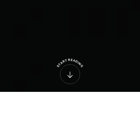
R
E
T
A
R
D
A
I
N
T
G
S